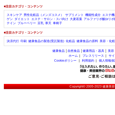
■注目カテゴリ・コンテンツ
スキンケア
男性化粧品（メンズコスメ）
サプリメント
機能性成分
エステ機
ゲン
ダイエット
エステ・サロン・スパ向け
大麦若葉
アルファリポ酸(αリポ
テイン
ブルーベリー
豆乳
寒天
車椅子
■注目カテゴリ・コンテンツ
決済代行
印刷
健康食品の製造(受託製造)
化粧品
健康食品の原料
美容・化粧
健康食品
│
自然食品
│
健康用品・器具
│
美容
ホーム
|
プレスリリース
|
サイ
Cookieポリシー
|
利用規約
|
個人情報保
Copyright© 2005-2023
健康美容