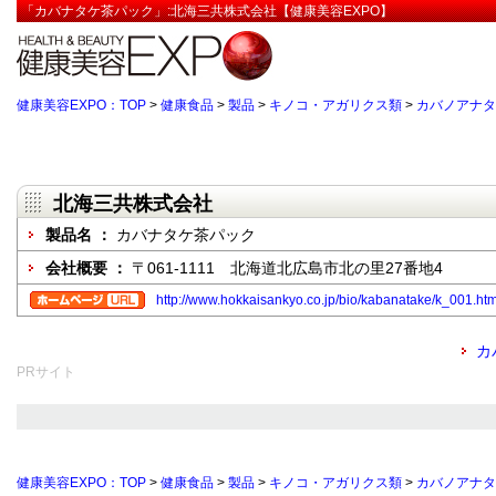
「カバナタケ茶パック」:北海三共株式会社【健康美容EXPO】
健康美容EXPO：TOP
>
健康食品
>
製品
>
キノコ・アガリクス類
>
カバノアナタ
北海三共株式会社
製品名 ：
カバナタケ茶パック
会社概要 ：
〒061-1111 北海道北広島市北の里27番地4
http://www.hokkaisankyo.co.jp/bio/kabanatake/k_001.ht
カ
PRサイト
健康美容EXPO：TOP
>
健康食品
>
製品
>
キノコ・アガリクス類
>
カバノアナタ