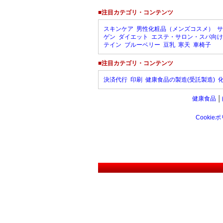
■注目カテゴリ・コンテンツ
スキンケア
男性化粧品（メンズコスメ）
サ
ゲン
ダイエット
エステ・サロン・スパ向け
テイン
ブルーベリー
豆乳
寒天
車椅子
■注目カテゴリ・コンテンツ
決済代行
印刷
健康食品の製造(受託製造)
健康食品
│
Cookie