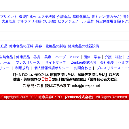
プリメント
機能性成分
エステ機器
介護食品
基礎化粧品
青ミカン(青みかん)
青汁
大麦若葉
アルファリポ酸(αリポ酸)
ピクノジェノール
黒酢
特定保健用食品(トク
化粧品
健康食品の原料
美容・化粧品の製造
健康食品の機器設備
自然食品
│
健康用品・器具
│
美容
│
ハーブ・アロマ
│
団体・学会
│
介護・福祉
│
ホーム
|
プレスリリース
|
サイトマップ
|
Zenken株式会社 会社概要
|
ヘルプ
ポリシー
|
利用規約
|
個人情報保護ポリシー
|
お問合わせ
|
プレスリリース・ニ
Copyright© 2005-2023
健康美容EXPO
[
Zenken株式会社
] All Rights Reserved.