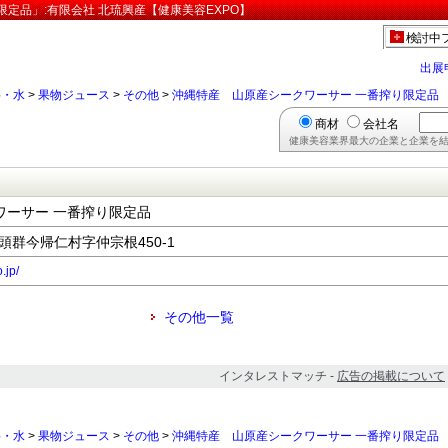
定品」:有限会社 北琉興産【健康美容EXPO】
検討中
出展
料・水
>
果物ジュース
>
その他
>
沖縄特産 山原産シークワーサー 一番搾り限定品
商材
会社名
健康美容業界最大の企業と企業を結
ワーサー 一番搾り限定品
国頭群今帰仁村字仲宗根450-1
.jp/
その他一覧
インタレストマッチ -
広告の掲載について
料・水
>
果物ジュース
>
その他
>
沖縄特産 山原産シークワーサー 一番搾り限定品