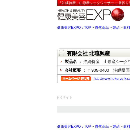
「沖縄特産 山原産シークワーサー 一番搾り限
健康美容EXPO：TOP
>
自然食品
>
製品
>
飲
有限会社 北琉興産
製品名 ：
沖縄特産 山原産シーク
会社概要 ：
〒905-0400 沖縄県
http://www.hokuryu-k.co
PRサイト
健康美容EXPO：TOP
>
自然食品
>
製品
>
飲