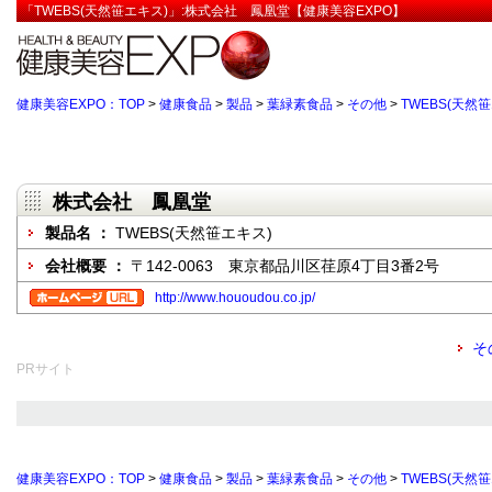
「TWEBS(天然笹エキス)」:株式会社 鳳凰堂【健康美容EXPO】
健康美容EXPO：TOP
>
健康食品
>
製品
>
葉緑素食品
>
その他
>
TWEBS(天然
株式会社 鳳凰堂
製品名 ：
TWEBS(天然笹エキス)
会社概要 ：
〒142-0063 東京都品川区荏原4丁目3番2号
http://www.hououdou.co.jp/
そ
PRサイト
健康美容EXPO：TOP
>
健康食品
>
製品
>
葉緑素食品
>
その他
>
TWEBS(天然