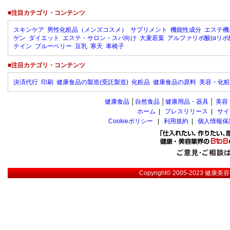
■注目カテゴリ・コンテンツ
スキンケア
男性化粧品（メンズコスメ）
サプリメント
機能性成分
エステ機
ゲン
ダイエット
エステ・サロン・スパ向け
大麦若葉
アルファリポ酸(αリポ
テイン
ブルーベリー
豆乳
寒天
車椅子
■注目カテゴリ・コンテンツ
決済代行
印刷
健康食品の製造(受託製造)
化粧品
健康食品の原料
美容・化粧
健康食品
│
自然食品
│
健康用品・器具
│
美容
ホーム
|
プレスリリース
|
サイ
Cookieポリシー
|
利用規約
|
個人情報保
Copyright© 2005-2023
健康美容