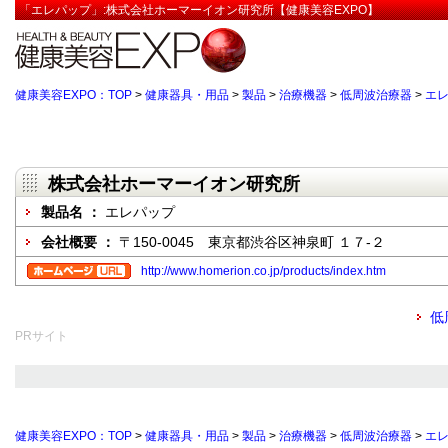
「エレパップ」:株式会社ホーマーイオン研究所【健康美容EXPO】
健康美容EXPO：TOP
>
健康器具・用品
>
製品
>
治療機器
>
低周波治療器
>
エ
株式会社ホーマーイオン研究所
製品名 ：
エレパップ
会社概要 ：
〒150-0045 東京都渋谷区神泉町 １７-２
http://www.homerion.co.jp/products/index.htm
低
PRサイト
健康美容EXPO：TOP
>
健康器具・用品
>
製品
>
治療機器
>
低周波治療器
>
エ