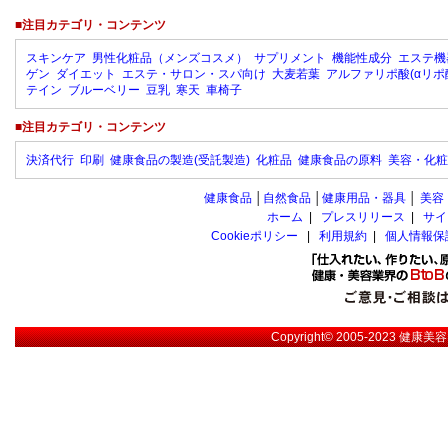
■注目カテゴリ・コンテンツ
スキンケア
男性化粧品（メンズコスメ）
サプリメント
機能性成分
エステ機
ゲン
ダイエット
エステ・サロン・スパ向け
大麦若葉
アルファリポ酸(αリポ
テイン
ブルーベリー
豆乳
寒天
車椅子
■注目カテゴリ・コンテンツ
決済代行
印刷
健康食品の製造(受託製造)
化粧品
健康食品の原料
美容・化粧
健康食品
│
自然食品
│
健康用品・器具
│
美容
ホーム
|
プレスリリース
|
サイ
Cookieポリシー
|
利用規約
|
個人情報保
Copyright© 2005-2023
健康美容