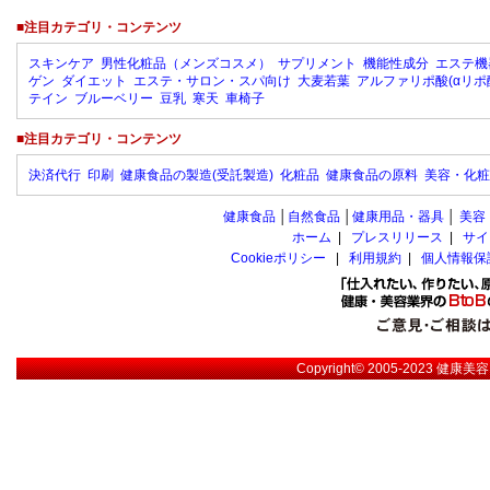
■注目カテゴリ・コンテンツ
スキンケア
男性化粧品（メンズコスメ）
サプリメント
機能性成分
エステ機
ゲン
ダイエット
エステ・サロン・スパ向け
大麦若葉
アルファリポ酸(αリポ
テイン
ブルーベリー
豆乳
寒天
車椅子
■注目カテゴリ・コンテンツ
決済代行
印刷
健康食品の製造(受託製造)
化粧品
健康食品の原料
美容・化粧
健康食品
│
自然食品
│
健康用品・器具
│
美容
ホーム
|
プレスリリース
|
サイ
Cookieポリシー
|
利用規約
|
個人情報保
Copyright© 2005-2023
健康美容