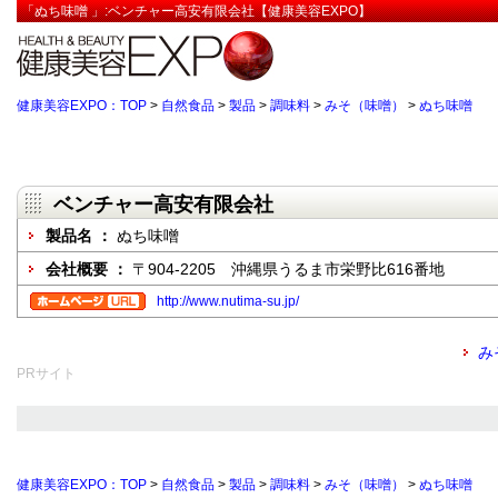
「ぬち味噌 」:ベンチャー高安有限会社【健康美容EXPO】
健康美容EXPO：TOP
>
自然食品
>
製品
>
調味料
>
みそ（味噌）
>
ぬち味噌
ベンチャー高安有限会社
製品名 ：
ぬち味噌
会社概要 ：
〒904-2205 沖縄県うるま市栄野比616番地
http://www.nutima-su.jp/
み
PRサイト
健康美容EXPO：TOP
>
自然食品
>
製品
>
調味料
>
みそ（味噌）
>
ぬち味噌