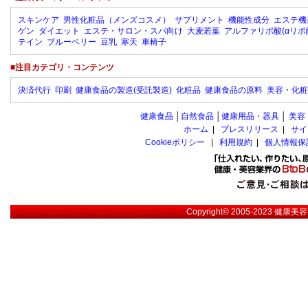
スキンケア
男性化粧品（メンズコスメ）
サプリメント
機能性成分
エステ機
ゲン
ダイエット
エステ・サロン・スパ向け
大麦若葉
アルファリポ酸(αリポ
テイン
ブルーベリー
豆乳
寒天
車椅子
■注目カテゴリ・コンテンツ
決済代行
印刷
健康食品の製造(受託製造)
化粧品
健康食品の原料
美容・化粧
健康食品
│
自然食品
│
健康用品・器具
│
美容
ホーム
|
プレスリリース
|
サイ
Cookieポリシー
|
利用規約
|
個人情報保
Copyright© 2005-2023
健康美容