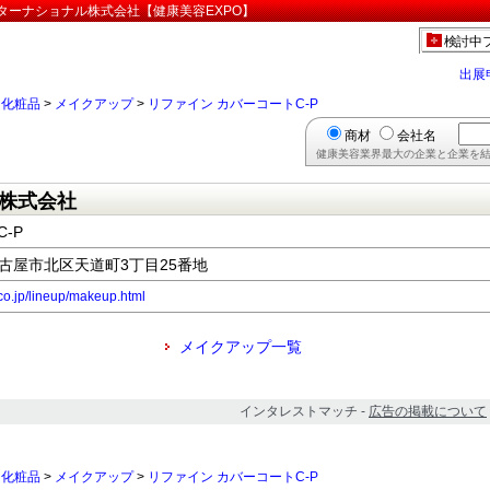
ンターナショナル株式会社【健康美容EXPO】
検討中
出展
>
化粧品
>
メイクアップ
>
リファイン カバーコートC-P
商材
会社名
健康美容業界最大の企業と企業を結
株式会社
-P
県名古屋市北区天道町3丁目25番地
.co.jp/lineup/makeup.html
メイクアップ一覧
インタレストマッチ -
広告の掲載について
>
化粧品
>
メイクアップ
>
リファイン カバーコートC-P