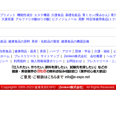
プリメント
機能性成分
エステ機器
介護食品
基礎化粧品
青ミカン(青みかん)
青汁
大麦若葉
アルファリポ酸(αリポ酸)
ピクノジェノール
黒酢
特定保健用食品(トク
化粧品
健康食品の原料
美容・化粧品の製造
健康食品の機器設備
自然食品
│
健康用品・器具
│
美容
│
ハーブ・アロマ
│
団体・学会
│
介護・福祉
│
ホーム
|
プレスリリース
|
サイトマップ
|
Zenken株式会社 会社概要
|
ヘルプ
ポリシー
|
利用規約
|
個人情報保護ポリシー
|
お問合わせ
|
プレスリリース・ニ
Copyright© 2005-2023
健康美容EXPO
[
Zenken株式会社
] All Rights Reserved.