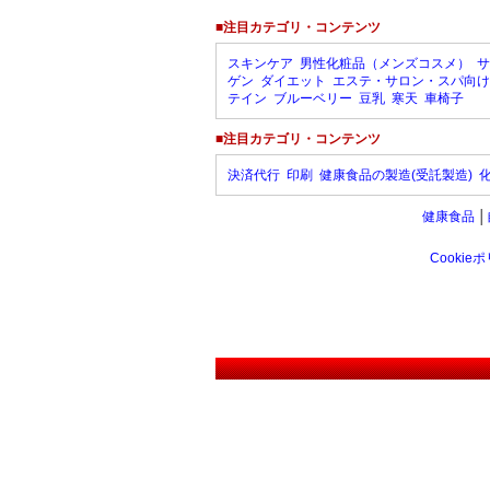
■注目カテゴリ・コンテンツ
スキンケア
男性化粧品（メンズコスメ）
サ
ゲン
ダイエット
エステ・サロン・スパ向け
テイン
ブルーベリー
豆乳
寒天
車椅子
■注目カテゴリ・コンテンツ
決済代行
印刷
健康食品の製造(受託製造)
健康食品
│
Cookie