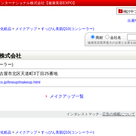
パインターナショナル株式会社【健康美容EXPO】
検討中
出展
>
化粧品
>
メイクアップ
>
すっぴん美肌Q10(コンシーラー)
商材
会社名
健康美容業界最大の企業と企業を結
株式会社
ーラー)
県名古屋市北区天道町3丁目25番地
.co.jp/lineup/makeup.html
メイクアップ一覧
インタレストマッチ -
広告の掲載について
>
化粧品
>
メイクアップ
>
すっぴん美肌Q10(コンシーラー)