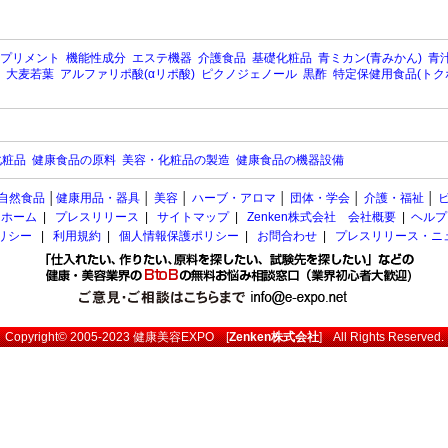
プリメント
機能性成分
エステ機器
介護食品
基礎化粧品
青ミカン(青みかん)
青汁
大麦若葉
アルファリポ酸(αリポ酸)
ピクノジェノール
黒酢
特定保健用食品(トク
化粧品
健康食品の原料
美容・化粧品の製造
健康食品の機器設備
自然食品
│
健康用品・器具
│
美容
│
ハーブ・アロマ
│
団体・学会
│
介護・福祉
│
ホーム
|
プレスリリース
|
サイトマップ
|
Zenken株式会社 会社概要
|
ヘルプ
ポリシー
|
利用規約
|
個人情報保護ポリシー
|
お問合わせ
|
プレスリリース・ニ
Copyright© 2005-2023
健康美容EXPO
[
Zenken株式会社
] All Rights Reserved.