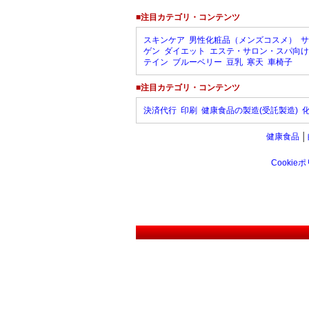
■注目カテゴリ・コンテンツ
スキンケア
男性化粧品（メンズコスメ）
サ
ゲン
ダイエット
エステ・サロン・スパ向け
テイン
ブルーベリー
豆乳
寒天
車椅子
■注目カテゴリ・コンテンツ
決済代行
印刷
健康食品の製造(受託製造)
健康食品
│
Cookie