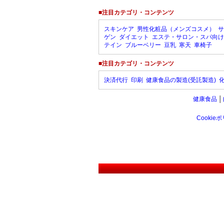
■注目カテゴリ・コンテンツ
スキンケア
男性化粧品（メンズコスメ）
サ
ゲン
ダイエット
エステ・サロン・スパ向け
テイン
ブルーベリー
豆乳
寒天
車椅子
■注目カテゴリ・コンテンツ
決済代行
印刷
健康食品の製造(受託製造)
健康食品
│
Cookie