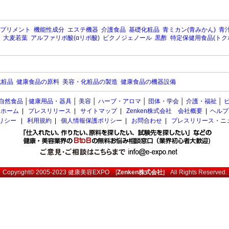
プリメント
機能性成分
エステ機器
介護食品
基礎化粧品
青ミカン(青みかん)
青汁
大麦若葉
アルファリポ酸(αリポ酸)
ピクノジェノール
黒酢
特定保健用食品(トク
化粧品
健康食品の原料
美容・化粧品の製造
健康食品の機器設備
自然食品
│
健康用品・器具
│
美容
│
ハーブ・アロマ
│
団体・学会
│
介護・福祉
│
ホーム
|
プレスリリース
|
サイトマップ
|
Zenken株式会社 会社概要
|
ヘルプ
ポリシー
|
利用規約
|
個人情報保護ポリシー
|
お問合わせ
|
プレスリリース・ニ
Copyright© 2005-2023
健康美容EXPO
[
Zenken株式会社
] All Rights Reserved.