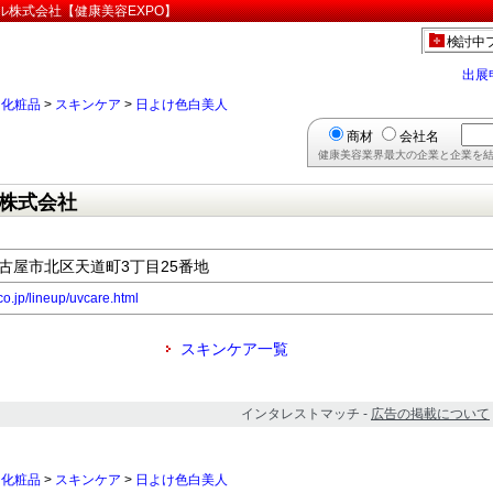
ル株式会社【健康美容EXPO】
検討中
出展
>
化粧品
>
スキンケア
>
日よけ色白美人
商材
会社名
健康美容業界最大の企業と企業を結
株式会社
県名古屋市北区天道町3丁目25番地
co.jp/lineup/uvcare.html
スキンケア一覧
インタレストマッチ -
広告の掲載について
>
化粧品
>
スキンケア
>
日よけ色白美人