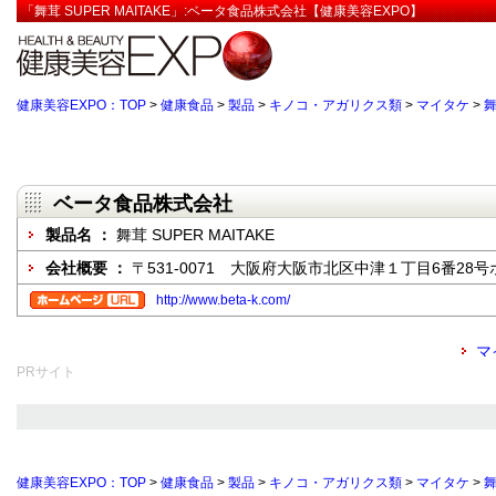
「舞茸 SUPER MAITAKE」:ベータ食品株式会社【健康美容EXPO】
健康美容EXPO：TOP
>
健康食品
>
製品
>
キノコ・アガリクス類
>
マイタケ
>
舞
ベータ食品株式会社
製品名 ：
舞茸 SUPER MAITAKE
会社概要 ：
〒531-0071 大阪府大阪市北区中津１丁目6番28
http://www.beta-k.com/
マ
PRサイト
健康美容EXPO：TOP
>
健康食品
>
製品
>
キノコ・アガリクス類
>
マイタケ
>
舞