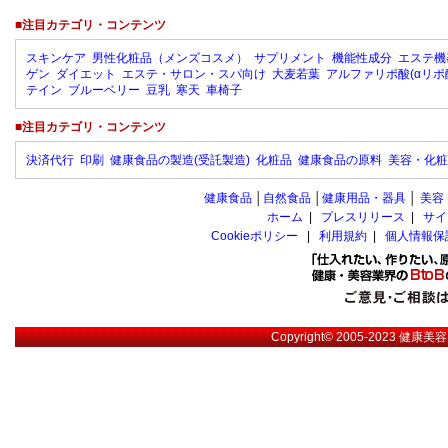
■注目カテゴリ・コンテンツ
スキンケア
男性化粧品（メンズコスメ）
サプリメント
機能性成分
エステ機
ゲン
ダイエット
エステ・サロン・スパ向け
大麦若葉
アルファリポ酸(αリポ
テイン
ブルーベリー
豆乳
寒天
車椅子
■注目カテゴリ・コンテンツ
決済代行
印刷
健康食品の製造(受託製造)
化粧品
健康食品の原料
美容・化粧
健康食品
│
自然食品
│
健康用品・器具
│
美容
ホーム
|
プレスリリース
|
サイ
Cookieポリシー
|
利用規約
|
個人情報保
Copyright© 2005-2023
健康美容