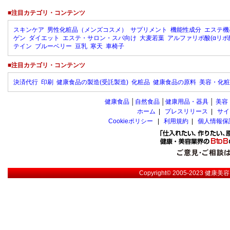
■注目カテゴリ・コンテンツ
スキンケア
男性化粧品（メンズコスメ）
サプリメント
機能性成分
エステ機
ゲン
ダイエット
エステ・サロン・スパ向け
大麦若葉
アルファリポ酸(αリポ
テイン
ブルーベリー
豆乳
寒天
車椅子
■注目カテゴリ・コンテンツ
決済代行
印刷
健康食品の製造(受託製造)
化粧品
健康食品の原料
美容・化粧
健康食品
│
自然食品
│
健康用品・器具
│
美容
ホーム
|
プレスリリース
|
サイ
Cookieポリシー
|
利用規約
|
個人情報保
Copyright© 2005-2023
健康美容