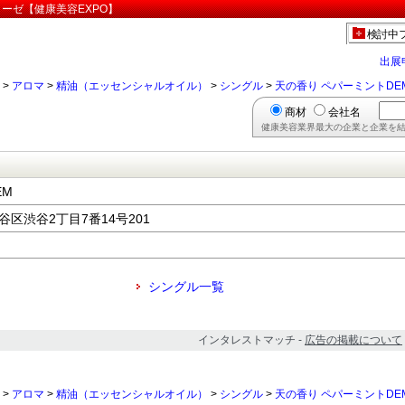
ィーゼ【健康美容EXPO】
検討中
出展
>
アロマ
>
精油（エッセンシャルオイル）
>
シングル
>
天の香り ペパーミントDE
商材
会社名
健康美容業界最大の企業と企業を結
EM
渋谷区渋谷2丁目7番14号201
シングル一覧
インタレストマッチ -
広告の掲載について
>
アロマ
>
精油（エッセンシャルオイル）
>
シングル
>
天の香り ペパーミントDE