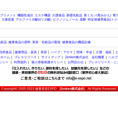
プリメント
機能性成分
エステ機器
介護食品
基礎化粧品
青ミカン(青みかん)
青汁
大麦若葉
アルファリポ酸(αリポ酸)
ピクノジェノール
黒酢
特定保健用食品(トク
化粧品
健康食品の原料
美容・化粧品の製造
健康食品の機器設備
自然食品
│
健康用品・器具
│
美容
│
ハーブ・アロマ
│
団体・学会
│
介護・福祉
│
ホーム
|
プレスリリース
|
サイトマップ
|
Zenken株式会社 会社概要
|
ヘルプ
ポリシー
|
利用規約
|
個人情報保護ポリシー
|
お問合わせ
|
プレスリリース・ニ
Copyright© 2005-2023
健康美容EXPO
[
Zenken株式会社
] All Rights Reserved.