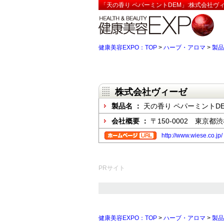
「天の香り ペパーミントDEM」:株式会社ヴ
健康美容EXPO：TOP
>
ハーブ・アロマ
>
製品
株式会社ヴィーゼ
製品名 ：
天の香り ペパーミントD
会社概要 ：
〒150-0002 東京都
http://www.wiese.co.jp/
PRサイト
健康美容EXPO：TOP
>
ハーブ・アロマ
>
製品