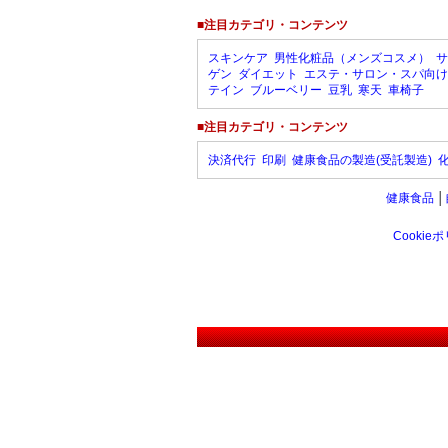
■注目カテゴリ・コンテンツ
スキンケア
男性化粧品（メンズコスメ）
サ
ゲン
ダイエット
エステ・サロン・スパ向け
テイン
ブルーベリー
豆乳
寒天
車椅子
■注目カテゴリ・コンテンツ
決済代行
印刷
健康食品の製造(受託製造)
健康食品
│
Cookie