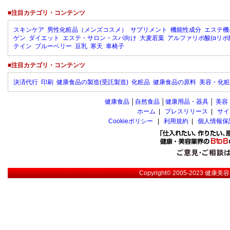
■注目カテゴリ・コンテンツ
スキンケア
男性化粧品（メンズコスメ）
サプリメント
機能性成分
エステ機
ゲン
ダイエット
エステ・サロン・スパ向け
大麦若葉
アルファリポ酸(αリポ
テイン
ブルーベリー
豆乳
寒天
車椅子
■注目カテゴリ・コンテンツ
決済代行
印刷
健康食品の製造(受託製造)
化粧品
健康食品の原料
美容・化粧
健康食品
│
自然食品
│
健康用品・器具
│
美容
ホーム
|
プレスリリース
|
サイ
Cookieポリシー
|
利用規約
|
個人情報保
Copyright© 2005-2023
健康美容