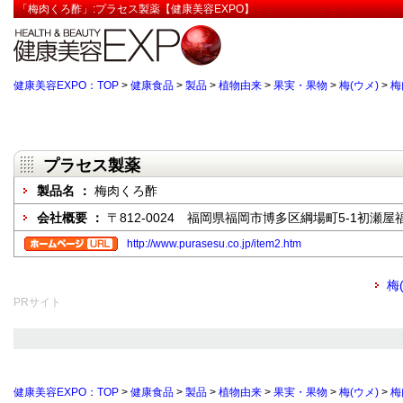
「梅肉くろ酢」:プラセス製薬【健康美容EXPO】
健康美容EXPO：TOP
>
健康食品
>
製品
>
植物由来
>
果実・果物
>
梅(ウメ)
>
梅
プラセス製薬
製品名 ：
梅肉くろ酢
会社概要 ：
〒812-0024 福岡県福岡市博多区綱場町5-1初瀬屋
http://www.purasesu.co.jp/item2.htm
梅
PRサイト
健康美容EXPO：TOP
>
健康食品
>
製品
>
植物由来
>
果実・果物
>
梅(ウメ)
>
梅