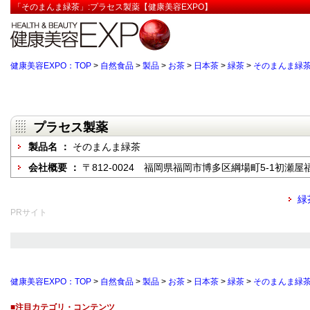
「そのまんま緑茶」:プラセス製薬【健康美容EXPO】
健康美容EXPO：TOP
>
自然食品
>
製品
>
お茶
>
日本茶
>
緑茶
>
そのまんま緑
プラセス製薬
製品名 ：
そのまんま緑茶
会社概要 ：
〒812-0024 福岡県福岡市博多区綱場町5-1初瀬屋
緑
PRサイト
健康美容EXPO：TOP
>
自然食品
>
製品
>
お茶
>
日本茶
>
緑茶
>
そのまんま緑
■注目カテゴリ・コンテンツ