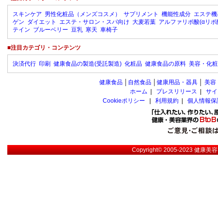
スキンケア
男性化粧品（メンズコスメ）
サプリメント
機能性成分
エステ機
ゲン
ダイエット
エステ・サロン・スパ向け
大麦若葉
アルファリポ酸(αリポ
テイン
ブルーベリー
豆乳
寒天
車椅子
■注目カテゴリ・コンテンツ
決済代行
印刷
健康食品の製造(受託製造)
化粧品
健康食品の原料
美容・化粧
健康食品
│
自然食品
│
健康用品・器具
│
美容
ホーム
|
プレスリリース
|
サイ
Cookieポリシー
|
利用規約
|
個人情報保
Copyright© 2005-2023
健康美容