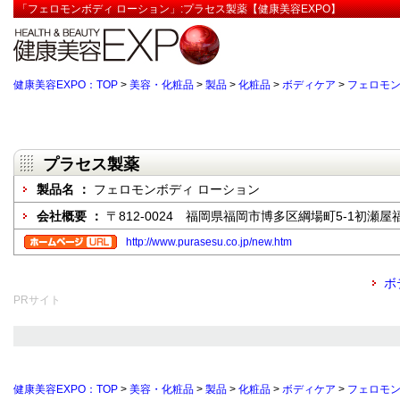
「フェロモンボディ ローション」:プラセス製薬【健康美容EXPO】
健康美容EXPO：TOP
>
美容・化粧品
>
製品
>
化粧品
>
ボディケア
>
フェロモン
プラセス製薬
製品名 ：
フェロモンボディ ローション
会社概要 ：
〒812-0024 福岡県福岡市博多区綱場町5-1初瀬屋
http://www.purasesu.co.jp/new.htm
ボ
PRサイト
健康美容EXPO：TOP
>
美容・化粧品
>
製品
>
化粧品
>
ボディケア
>
フェロモン