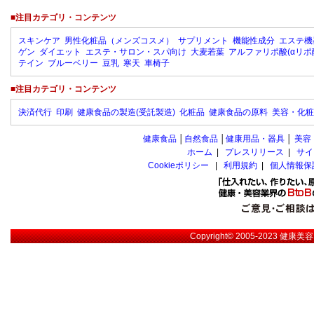
■注目カテゴリ・コンテンツ
スキンケア
男性化粧品（メンズコスメ）
サプリメント
機能性成分
エステ機
ゲン
ダイエット
エステ・サロン・スパ向け
大麦若葉
アルファリポ酸(αリポ
テイン
ブルーベリー
豆乳
寒天
車椅子
■注目カテゴリ・コンテンツ
決済代行
印刷
健康食品の製造(受託製造)
化粧品
健康食品の原料
美容・化粧
健康食品
│
自然食品
│
健康用品・器具
│
美容
ホーム
|
プレスリリース
|
サイ
Cookieポリシー
|
利用規約
|
個人情報保
Copyright© 2005-2023
健康美容