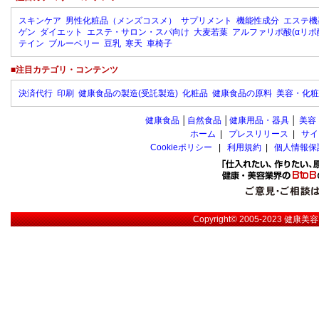
スキンケア
男性化粧品（メンズコスメ）
サプリメント
機能性成分
エステ機
ゲン
ダイエット
エステ・サロン・スパ向け
大麦若葉
アルファリポ酸(αリポ
テイン
ブルーベリー
豆乳
寒天
車椅子
■注目カテゴリ・コンテンツ
決済代行
印刷
健康食品の製造(受託製造)
化粧品
健康食品の原料
美容・化粧
健康食品
│
自然食品
│
健康用品・器具
│
美容
ホーム
|
プレスリリース
|
サイ
Cookieポリシー
|
利用規約
|
個人情報保
Copyright© 2005-2023
健康美容