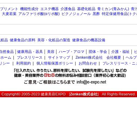
プリメント
機能性成分
エステ機器
介護食品
基礎化粧品
青ミカン(青みかん)
青汁
大麦若葉
アルファリポ酸(αリポ酸)
ピクノジェノール
黒酢
特定保健用食品(トク
化粧品
健康食品の原料
美容・化粧品の製造
健康食品の機器設備
自然食品
│
健康用品・器具
│
美容
│
ハーブ・アロマ
│
団体・学会
│
介護・福祉
│
ホーム
|
プレスリリース
|
サイトマップ
|
Zenken株式会社 会社概要
|
ヘルプ
ポリシー
|
利用規約
|
個人情報保護ポリシー
|
お問合わせ
|
プレスリリース・ニ
Copyright© 2005-2023
健康美容EXPO
[
Zenken株式会社
] All Rights Reserved.