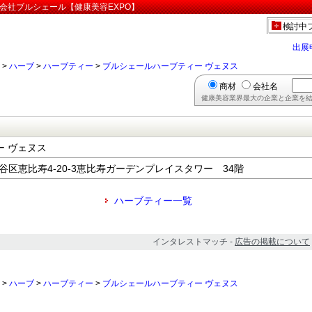
会社ブルシェール【健康美容EXPO】
検討中
出展
>
ハーブ
>
ハーブティー
>
ブルシェールハーブティー ヴェヌス
商材
会社名
健康美容業界最大の企業と企業を結
 ヴェヌス
都渋谷区恵比寿4-20-3恵比寿ガーデンプレイスタワー 34階
ハーブティー一覧
インタレストマッチ -
広告の掲載について
>
ハーブ
>
ハーブティー
>
ブルシェールハーブティー ヴェヌス