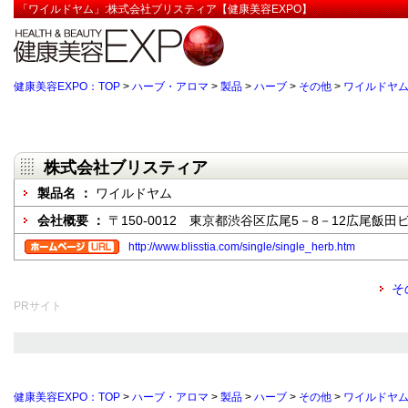
「ワイルドヤム」:株式会社ブリスティア【健康美容EXPO】
健康美容EXPO：TOP
>
ハーブ・アロマ
>
製品
>
ハーブ
>
その他
>
ワイルドヤ
株式会社ブリスティア
製品名 ：
ワイルドヤム
会社概要 ：
〒150-0012 東京都渋谷区広尾5－8－12広尾飯田ビ
http://www.blisstia.com/single/single_herb.htm
そ
PRサイト
健康美容EXPO：TOP
>
ハーブ・アロマ
>
製品
>
ハーブ
>
その他
>
ワイルドヤ