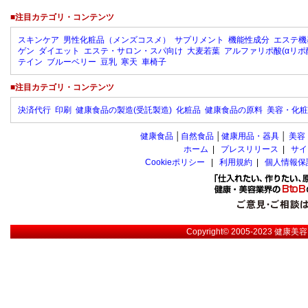
■注目カテゴリ・コンテンツ
スキンケア
男性化粧品（メンズコスメ）
サプリメント
機能性成分
エステ機
ゲン
ダイエット
エステ・サロン・スパ向け
大麦若葉
アルファリポ酸(αリポ
テイン
ブルーベリー
豆乳
寒天
車椅子
■注目カテゴリ・コンテンツ
決済代行
印刷
健康食品の製造(受託製造)
化粧品
健康食品の原料
美容・化粧
健康食品
│
自然食品
│
健康用品・器具
│
美容
ホーム
|
プレスリリース
|
サイ
Cookieポリシー
|
利用規約
|
個人情報保
Copyright© 2005-2023
健康美容