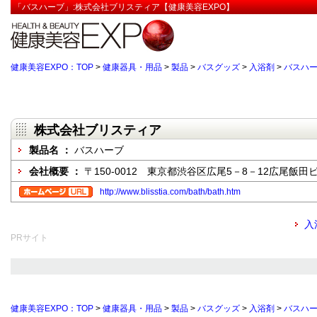
「バスハーブ」:株式会社ブリスティア【健康美容EXPO】
健康美容EXPO：TOP
>
健康器具・用品
>
製品
>
バスグッズ
>
入浴剤
>
バスハ
株式会社ブリスティア
製品名 ：
バスハーブ
会社概要 ：
〒150-0012 東京都渋谷区広尾5－8－12広尾飯田ビ
http://www.blisstia.com/bath/bath.htm
入
PRサイト
健康美容EXPO：TOP
>
健康器具・用品
>
製品
>
バスグッズ
>
入浴剤
>
バスハ