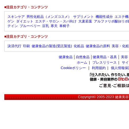
■注目カテゴリ・コンテンツ
スキンケア
男性化粧品（メンズコスメ）
サプリメント
機能性成分
エステ機
ゲン
ダイエット
エステ・サロン・スパ向け
大麦若葉
アルファリポ酸(αリポ
テイン
ブルーベリー
豆乳
寒天
車椅子
■注目カテゴリ・コンテンツ
決済代行
印刷
健康食品の製造(受託製造)
化粧品
健康食品の原料
美容・化粧
健康食品
│
自然食品
│
健康用品・器具
│
美容
ホーム
|
プレスリリース
|
サイ
Cookieポリシー
|
利用規約
|
個人情報保
Copyright© 2005-2023
健康美容