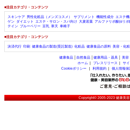
■注目カテゴリ・コンテンツ
スキンケア
男性化粧品（メンズコスメ）
サプリメント
機能性成分
エステ機
ゲン
ダイエット
エステ・サロン・スパ向け
大麦若葉
アルファリポ酸(αリポ
テイン
ブルーベリー
豆乳
寒天
車椅子
■注目カテゴリ・コンテンツ
決済代行
印刷
健康食品の製造(受託製造)
化粧品
健康食品の原料
美容・化粧
健康食品
│
自然食品
│
健康用品・器具
│
美容
ホーム
|
プレスリリース
|
サイ
Cookieポリシー
|
利用規約
|
個人情報保
Copyright© 2005-2023
健康美容