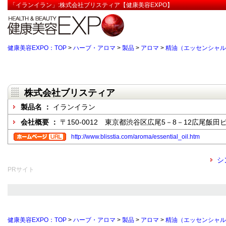
「イランイラン」:株式会社ブリスティア【健康美容EXPO】
健康美容EXPO：TOP
>
ハーブ・アロマ
>
製品
>
アロマ
>
精油（エッセンシャル
株式会社ブリスティア
製品名 ：
イランイラン
会社概要 ：
〒150-0012 東京都渋谷区広尾5－8－12広尾飯田ビ
http://www.blisstia.com/aroma/essential_oil.htm
シ
PRサイト
健康美容EXPO：TOP
>
ハーブ・アロマ
>
製品
>
アロマ
>
精油（エッセンシャル