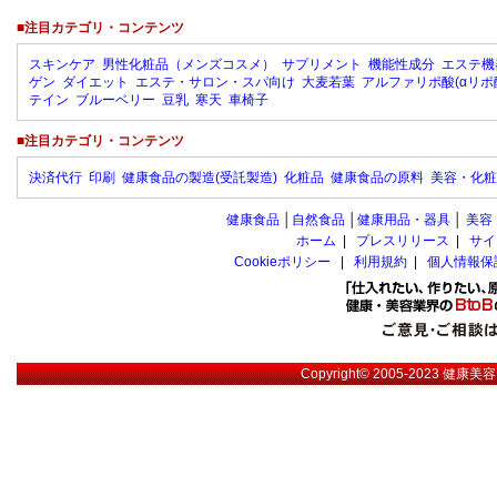
■注目カテゴリ・コンテンツ
スキンケア
男性化粧品（メンズコスメ）
サプリメント
機能性成分
エステ機
ゲン
ダイエット
エステ・サロン・スパ向け
大麦若葉
アルファリポ酸(αリポ
テイン
ブルーベリー
豆乳
寒天
車椅子
■注目カテゴリ・コンテンツ
決済代行
印刷
健康食品の製造(受託製造)
化粧品
健康食品の原料
美容・化粧
健康食品
│
自然食品
│
健康用品・器具
│
美容
ホーム
|
プレスリリース
|
サイ
Cookieポリシー
|
利用規約
|
個人情報保
Copyright© 2005-2023
健康美容