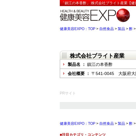
「鎮江の本香酢」:株式会社ブライト産業【健康
健康美容EXPO：TOP
>
自然食品
>
製品
>
酢
株式会社ブライト産業
製品名 ：
鎮江の本香酢
会社概要 ：
〒541-0045 大阪府
PRサイト
健康美容EXPO：TOP
>
自然食品
>
製品
>
酢
■注目カテゴリ・コンテンツ