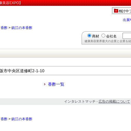
美容EXPO】
検討中
出展
>
香酢
>
鎮江の本香酢
商材
会社名
健康美容業界最大の企業と企業を結
大阪市中央区道修町2-1-10
香酢一覧
インタレストマッチ -
広告の掲載について
>
香酢
>
鎮江の本香酢