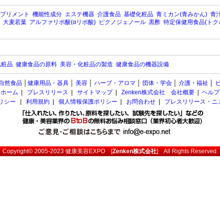
プリメント
機能性成分
エステ機器
介護食品
基礎化粧品
青ミカン(青みかん)
青汁
大麦若葉
アルファリポ酸(αリポ酸)
ピクノジェノール
黒酢
特定保健用食品(トク
化粧品
健康食品の原料
美容・化粧品の製造
健康食品の機器設備
自然食品
│
健康用品・器具
│
美容
│
ハーブ・アロマ
│
団体・学会
│
介護・福祉
│
ホーム
|
プレスリリース
|
サイトマップ
|
Zenken株式会社 会社概要
|
ヘルプ
ポリシー
|
利用規約
|
個人情報保護ポリシー
|
お問合わせ
|
プレスリリース・ニ
Copyright© 2005-2023
健康美容EXPO
[
Zenken株式会社
] All Rights Reserved.