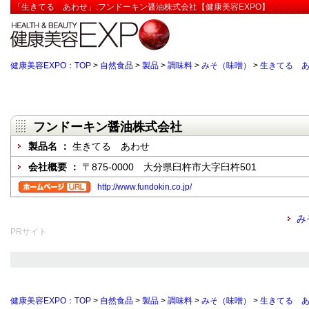
「生きてる あわせ」:フンドーキン醤油株式会社【健康美容EXPO】
健康美容EXPO：TOP
>
自然食品
>
製品
>
調味料
>
みそ（味噌）
>
生きてる 
フンドーキン醤油株式会社
製品名 ：
生きてる あわせ
会社概要 ：
〒875-0000 大分県臼杵市大字臼杵501
http://www.fundokin.co.jp/
み
PRサイト
健康美容EXPO：TOP
>
自然食品
>
製品
>
調味料
>
みそ（味噌）
>
生きてる 