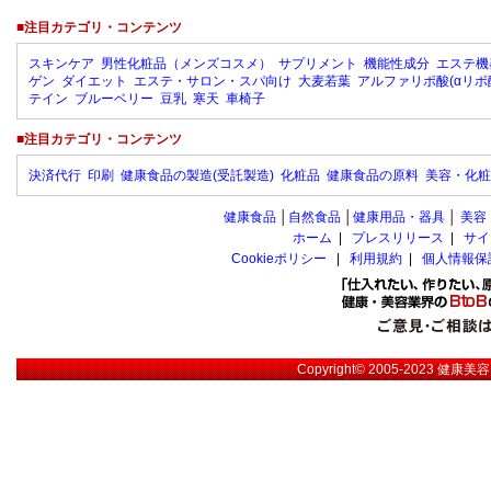
■注目カテゴリ・コンテンツ
スキンケア
男性化粧品（メンズコスメ）
サプリメント
機能性成分
エステ機
ゲン
ダイエット
エステ・サロン・スパ向け
大麦若葉
アルファリポ酸(αリポ
テイン
ブルーベリー
豆乳
寒天
車椅子
■注目カテゴリ・コンテンツ
決済代行
印刷
健康食品の製造(受託製造)
化粧品
健康食品の原料
美容・化粧
健康食品
│
自然食品
│
健康用品・器具
│
美容
ホーム
|
プレスリリース
|
サイ
Cookieポリシー
|
利用規約
|
個人情報保
Copyright© 2005-2023
健康美容