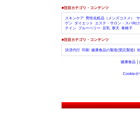
■注目カテゴリ・コンテンツ
スキンケア
男性化粧品（メンズコスメ）
サ
ゲン
ダイエット
エステ・サロン・スパ向け
テイン
ブルーベリー
豆乳
寒天
車椅子
■注目カテゴリ・コンテンツ
決済代行
印刷
健康食品の製造(受託製造)
健康食品
│
Cookie