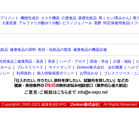
プリメント
機能性成分
エステ機器
介護食品
基礎化粧品
青ミカン(青みかん)
青汁
大麦若葉
アルファリポ酸(αリポ酸)
ピクノジェノール
黒酢
特定保健用食品(トク
化粧品
健康食品の原料
美容・化粧品の製造
健康食品の機器設備
自然食品
│
健康用品・器具
│
美容
│
ハーブ・アロマ
│
団体・学会
│
介護・福祉
│
ホーム
|
プレスリリース
|
サイトマップ
|
Zenken株式会社 会社概要
|
ヘルプ
ポリシー
|
利用規約
|
個人情報保護ポリシー
|
お問合わせ
|
プレスリリース・ニ
Copyright© 2005-2023
健康美容EXPO
[
Zenken株式会社
] All Rights Reserved.