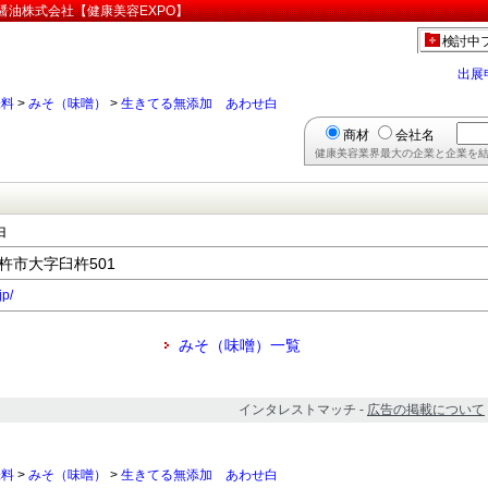
醤油株式会社【健康美容EXPO】
検討中
出展
味料
>
みそ（味噌）
>
生きてる無添加 あわせ白
商材
会社名
健康美容業界最大の企業と企業を結
白
臼杵市大字臼杵501
jp/
みそ（味噌）一覧
インタレストマッチ -
広告の掲載について
味料
>
みそ（味噌）
>
生きてる無添加 あわせ白