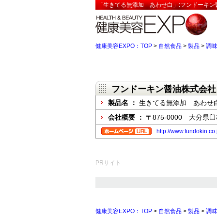
「生きてる無添加 あわせ白」:フンドーキン
健康美容EXPO：TOP
>
自然食品
>
製品
>
調
フンドーキン醤油株式会社
製品名 ：
生きてる無添加 あわせ
会社概要 ：
〒875-0000 大分県
http://www.fundokin.co.
PRサイト
健康美容EXPO：TOP
>
自然食品
>
製品
>
調