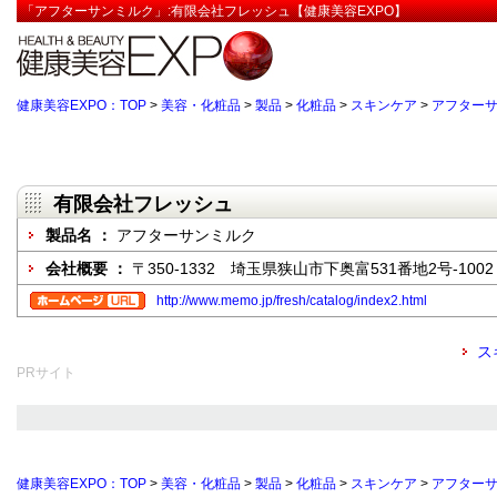
「アフターサンミルク」:有限会社フレッシュ【健康美容EXPO】
健康美容EXPO：TOP
>
美容・化粧品
>
製品
>
化粧品
>
スキンケア
>
アフター
有限会社フレッシュ
製品名 ：
アフターサンミルク
会社概要 ：
〒350-1332 埼玉県狭山市下奥富531番地2号-1002
http://www.memo.jp/fresh/catalog/index2.html
ス
PRサイト
健康美容EXPO：TOP
>
美容・化粧品
>
製品
>
化粧品
>
スキンケア
>
アフター