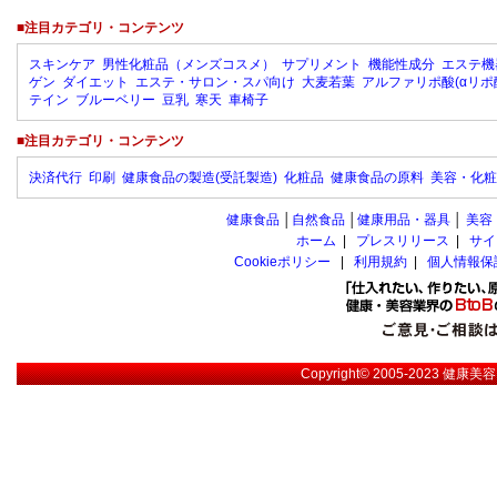
■注目カテゴリ・コンテンツ
スキンケア
男性化粧品（メンズコスメ）
サプリメント
機能性成分
エステ機
ゲン
ダイエット
エステ・サロン・スパ向け
大麦若葉
アルファリポ酸(αリポ
テイン
ブルーベリー
豆乳
寒天
車椅子
■注目カテゴリ・コンテンツ
決済代行
印刷
健康食品の製造(受託製造)
化粧品
健康食品の原料
美容・化粧
健康食品
│
自然食品
│
健康用品・器具
│
美容
ホーム
|
プレスリリース
|
サイ
Cookieポリシー
|
利用規約
|
個人情報保
Copyright© 2005-2023
健康美容