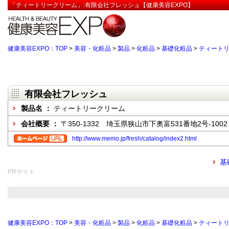
「ティートリークリーム」:有限会社フレッシュ【健康美容EXPO】
健康美容EXPO：TOP
>
美容・化粧品
>
製品
>
化粧品
>
基礎化粧品
>
ティート
有限会社フレッシュ
製品名 ：
ティートリークリーム
会社概要 ：
〒350-1332 埼玉県狭山市下奥富531番地2号-1002
http://www.memo.jp/fresh/catalog/index2.html
基
PRサイト
健康美容EXPO：TOP
>
美容・化粧品
>
製品
>
化粧品
>
基礎化粧品
>
ティート