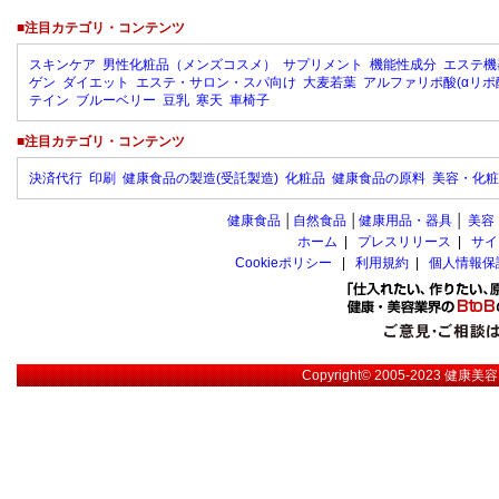
■注目カテゴリ・コンテンツ
スキンケア
男性化粧品（メンズコスメ）
サプリメント
機能性成分
エステ機
ゲン
ダイエット
エステ・サロン・スパ向け
大麦若葉
アルファリポ酸(αリポ
テイン
ブルーベリー
豆乳
寒天
車椅子
■注目カテゴリ・コンテンツ
決済代行
印刷
健康食品の製造(受託製造)
化粧品
健康食品の原料
美容・化粧
健康食品
│
自然食品
│
健康用品・器具
│
美容
ホーム
|
プレスリリース
|
サイ
Cookieポリシー
|
利用規約
|
個人情報保
Copyright© 2005-2023
健康美容