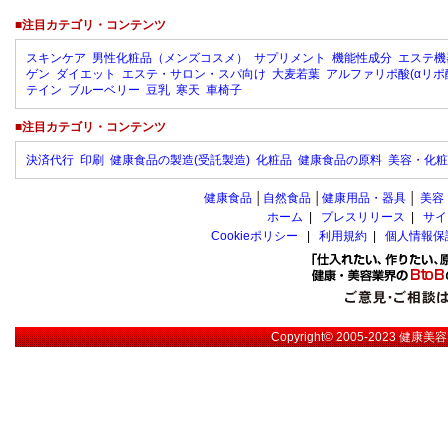
■注目カテゴリ・コンテンツ
スキンケア
男性化粧品（メンズコスメ）
サプリメント
機能性成分
エステ機
ゲン
ダイエット
エステ・サロン・スパ向け
大麦若葉
アルファリポ酸(αリポ
テイン
ブルーベリー
豆乳
寒天
車椅子
■注目カテゴリ・コンテンツ
決済代行
印刷
健康食品の製造(受託製造)
化粧品
健康食品の原料
美容・化粧
健康食品
│
自然食品
│
健康用品・器具
│
美容
ホーム
|
プレスリリース
|
サイ
Cookieポリシー
|
利用規約
|
個人情報保
Copyright© 2005-2023
健康美容