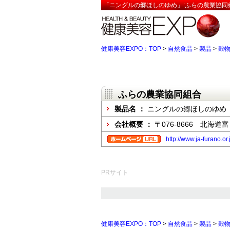
「ニングルの郷ほしのゆめ」:ふらの農業協同
健康美容EXPO：TOP
>
自然食品
>
製品
>
穀
ふらの農業協同組合
製品名 ：
ニングルの郷ほしのゆめ
会社概要 ：
〒076-8666 北海
http://www.ja-furano.or.
PRサイト
健康美容EXPO：TOP
>
自然食品
>
製品
>
穀