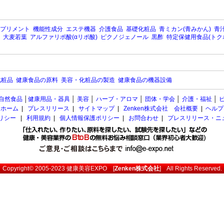
プリメント
機能性成分
エステ機器
介護食品
基礎化粧品
青ミカン(青みかん)
青汁
大麦若葉
アルファリポ酸(αリポ酸)
ピクノジェノール
黒酢
特定保健用食品(トク
化粧品
健康食品の原料
美容・化粧品の製造
健康食品の機器設備
自然食品
│
健康用品・器具
│
美容
│
ハーブ・アロマ
│
団体・学会
│
介護・福祉
│
ホーム
|
プレスリリース
|
サイトマップ
|
Zenken株式会社 会社概要
|
ヘルプ
ポリシー
|
利用規約
|
個人情報保護ポリシー
|
お問合わせ
|
プレスリリース・ニ
Copyright© 2005-2023
健康美容EXPO
[
Zenken株式会社
] All Rights Reserved.