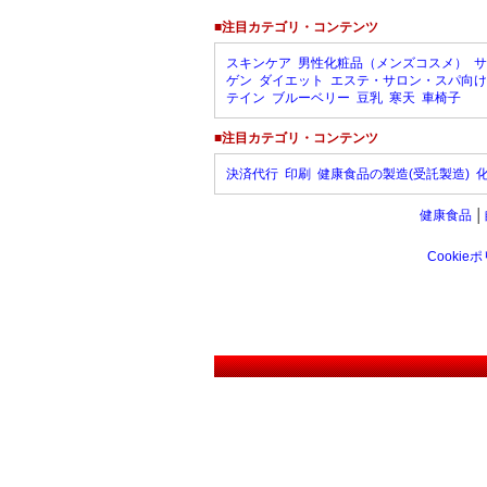
■注目カテゴリ・コンテンツ
スキンケア
男性化粧品（メンズコスメ）
サ
ゲン
ダイエット
エステ・サロン・スパ向け
テイン
ブルーベリー
豆乳
寒天
車椅子
■注目カテゴリ・コンテンツ
決済代行
印刷
健康食品の製造(受託製造)
健康食品
│
Cookie