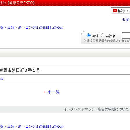
組合【健康美容EXPO】
検討中
出展
物類・豆類
>
米
>
ニングルの郷ほしのゆめ
商材
会社名
健康美容業界最大の企業と企業を結
道富良野市朝日町３番１号
jp/
米一覧
インタレストマッチ -
広告の掲載について
物類・豆類
>
米
>
ニングルの郷ほしのゆめ