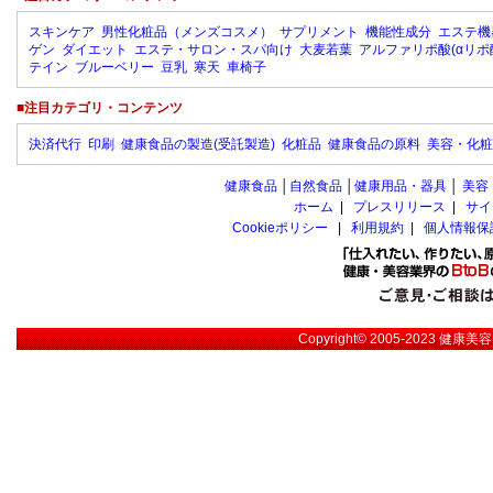
スキンケア
男性化粧品（メンズコスメ）
サプリメント
機能性成分
エステ機
ゲン
ダイエット
エステ・サロン・スパ向け
大麦若葉
アルファリポ酸(αリポ
テイン
ブルーベリー
豆乳
寒天
車椅子
■注目カテゴリ・コンテンツ
決済代行
印刷
健康食品の製造(受託製造)
化粧品
健康食品の原料
美容・化粧
健康食品
│
自然食品
│
健康用品・器具
│
美容
ホーム
|
プレスリリース
|
サイ
Cookieポリシー
|
利用規約
|
個人情報保
Copyright© 2005-2023
健康美容