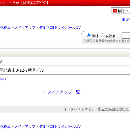
ューチャーラボ【健康美容EXPO】
検討中
出展
>
化粧品
>
メイクアップ
>
デルマQII ピンクパールUV
商材
会社名
健康美容業界最大の企業と企業を結
V
港区北青山3-12-7秋月ビル
com/
メイクアップ一覧
インタレストマッチ -
広告の掲載について
>
化粧品
>
メイクアップ
>
デルマQII ピンクパールUV