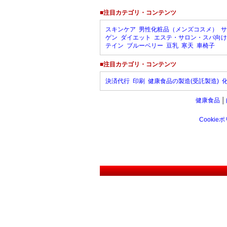
■注目カテゴリ・コンテンツ
スキンケア
男性化粧品（メンズコスメ）
サ
ゲン
ダイエット
エステ・サロン・スパ向け
テイン
ブルーベリー
豆乳
寒天
車椅子
■注目カテゴリ・コンテンツ
決済代行
印刷
健康食品の製造(受託製造)
健康食品
│
Cookie