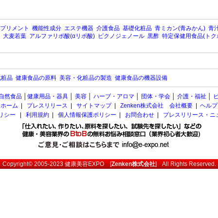
プリメント
機能性成分
エステ機器
介護食品
基礎化粧品
青ミカン(青みかん)
青汁
大麦若葉
アルファリポ酸(αリポ酸)
ピクノジェノール
黒酢
特定保健用食品(トク
化粧品
健康食品の原料
美容・化粧品の製造
健康食品の機器設備
自然食品
│
健康用品・器具
│
美容
│
ハーブ・アロマ
│
団体・学会
│
介護・福祉
│
ホーム
|
プレスリリース
|
サイトマップ
|
Zenken株式会社 会社概要
|
ヘルプ
ポリシー
|
利用規約
|
個人情報保護ポリシー
|
お問合わせ
|
プレスリリース・ニ
Copyright© 2005-2023
健康美容EXPO
[
Zenken株式会社
] All Rights Reserved.