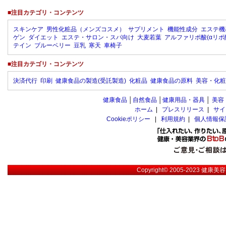
■注目カテゴリ・コンテンツ
スキンケア
男性化粧品（メンズコスメ）
サプリメント
機能性成分
エステ機
ゲン
ダイエット
エステ・サロン・スパ向け
大麦若葉
アルファリポ酸(αリポ
テイン
ブルーベリー
豆乳
寒天
車椅子
■注目カテゴリ・コンテンツ
決済代行
印刷
健康食品の製造(受託製造)
化粧品
健康食品の原料
美容・化粧
健康食品
│
自然食品
│
健康用品・器具
│
美容
ホーム
|
プレスリリース
|
サイ
Cookieポリシー
|
利用規約
|
個人情報保
Copyright© 2005-2023
健康美容