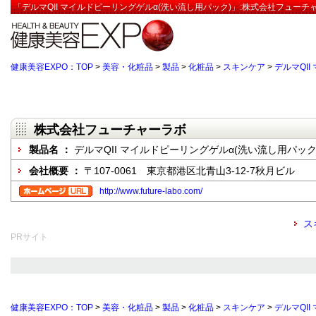
「デルマQII マイルドピーリングゲルα(洗い流し用パック)」:株式会社フューチ
健康美容EXPO：TOP
>
美容・化粧品
>
製品
>
化粧品
>
スキンケア
>
デルマQI
株式会社フューチャーラボ
製品名 ：
デルマQII マイルドピーリングゲルα(洗い流し用パック
会社概要 ：
〒107-0061 東京都港区北青山3-12-7秋月ビル
http://www.future-labo.com/
ス
PRサイト
健康美容EXPO：TOP
>
美容・化粧品
>
製品
>
化粧品
>
スキンケア
>
デルマQI