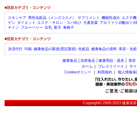
■注目カテゴリ・コンテンツ
スキンケア
男性化粧品（メンズコスメ）
サプリメント
機能性成分
エステ機
ゲン
ダイエット
エステ・サロン・スパ向け
大麦若葉
アルファリポ酸(αリポ
テイン
ブルーベリー
豆乳
寒天
車椅子
■注目カテゴリ・コンテンツ
決済代行
印刷
健康食品の製造(受託製造)
化粧品
健康食品の原料
美容・化粧
健康食品
│
自然食品
│
健康用品・器具
│
美容
ホーム
|
プレスリリース
|
サイ
Cookieポリシー
|
利用規約
|
個人情報保
Copyright© 2005-2023
健康美容