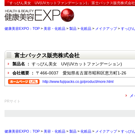
「すっぴん美女 UV(UVカットファンデーション)」:富士パックス販売株式会社
健康美容EXPO：TOP
>
美容・化粧品
>
製品
>
化粧品
>
メイクアップ
>
すっぴん
富士パックス販売株式会社
製品名 ：
すっぴん美女 UV(UVカットファンデーション)
会社概要 ：
〒466-0037 愛知県名古屋市昭和区恵方町1‐26
http://www.fujipacks.co.jp/product/more.html
メ
PRサイト
健康美容EXPO：TOP
>
美容・化粧品
>
製品
>
化粧品
>
メイクアップ
>
すっぴん