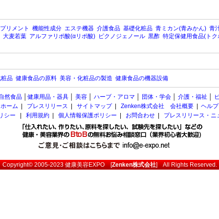
プリメント
機能性成分
エステ機器
介護食品
基礎化粧品
青ミカン(青みかん)
青汁
大麦若葉
アルファリポ酸(αリポ酸)
ピクノジェノール
黒酢
特定保健用食品(トク
化粧品
健康食品の原料
美容・化粧品の製造
健康食品の機器設備
自然食品
│
健康用品・器具
│
美容
│
ハーブ・アロマ
│
団体・学会
│
介護・福祉
│
ホーム
|
プレスリリース
|
サイトマップ
|
Zenken株式会社 会社概要
|
ヘルプ
ポリシー
|
利用規約
|
個人情報保護ポリシー
|
お問合わせ
|
プレスリリース・ニ
Copyright© 2005-2023
健康美容EXPO
[
Zenken株式会社
] All Rights Reserved.