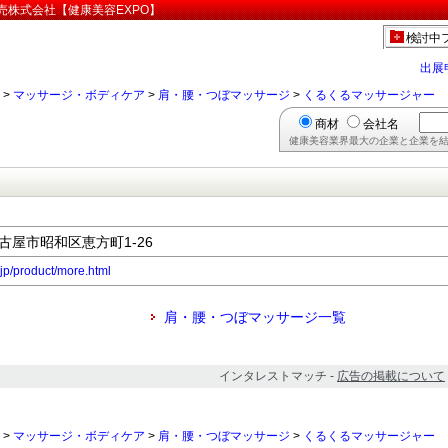
売株式会社【健康美容EXPO】
検討中
出展
>
マッサージ・ボディケア
>
肩・腰・つぼマッサージ
>
くるくるマッサージャー
商材
会社名
健康美容業界最大の企業と企業を結
名古屋市昭和区恵方町1‐26
.jp/product/more.html
肩・腰・つぼマッサージ一覧
インタレストマッチ -
広告の掲載について
>
マッサージ・ボディケア
>
肩・腰・つぼマッサージ
>
くるくるマッサージャー