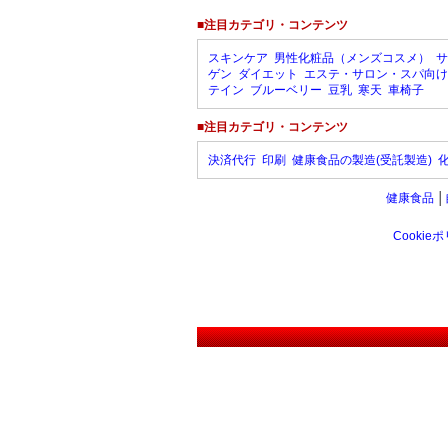
■注目カテゴリ・コンテンツ
スキンケア
男性化粧品（メンズコスメ）
サ
ゲン
ダイエット
エステ・サロン・スパ向け
テイン
ブルーベリー
豆乳
寒天
車椅子
■注目カテゴリ・コンテンツ
決済代行
印刷
健康食品の製造(受託製造)
健康食品
│
Cookie