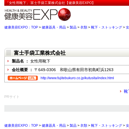
「女性用靴下」:富士手袋工業株式会社【健康美容EXPO】
健康美容EXPO：TOP
>
健康器具・用品
>
製品
>
衣類
>
靴下・ストッキング
>
富士手袋工業株式会社
製品名 ：
女性用靴下
会社概要 ：
〒649-0306 和歌山県有田市初島町浜1263
http://www.fujitebukuro.co.jp/kutusita/index.html
靴
PRサイト
健康美容EXPO：TOP
>
健康器具・用品
>
製品
>
衣類
>
靴下・ストッキング
>