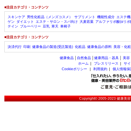
■注目カテゴリ・コンテンツ
スキンケア
男性化粧品（メンズコスメ）
サプリメント
機能性成分
エステ機
ゲン
ダイエット
エステ・サロン・スパ向け
大麦若葉
アルファリポ酸(αリポ
テイン
ブルーベリー
豆乳
寒天
車椅子
■注目カテゴリ・コンテンツ
決済代行
印刷
健康食品の製造(受託製造)
化粧品
健康食品の原料
美容・化粧
健康食品
│
自然食品
│
健康用品・器具
│
美容
ホーム
|
プレスリリース
|
サイ
Cookieポリシー
|
利用規約
|
個人情報保
Copyright© 2005-2023
健康美容