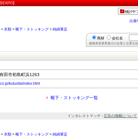
EXPO】
検討中
出展
>
衣類
>
靴下・ストッキング
>
純綿軍足
商材
会社名
健康美容業界最大の企業と企業を結
県有田市初島町浜1263
co.jp/kutusita/index.html
靴下・ストッキング一覧
インタレストマッチ -
広告の掲載について
>
衣類
>
靴下・ストッキング
>
純綿軍足