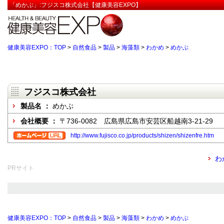
「めかぶ」:フジスコ株式会社【健康美容EXPO】
健康美容EXPO：TOP
>
自然食品
>
製品
>
海藻類
>
わかめ
>
めかぶ
フジスコ株式会社
製品名 ：
めかぶ
会社概要 ：
〒736-0082 広島県広島市安芸区船越南3-21-29
http://www.fujisco.co.jp/products/shizen/shizenfre.htm
わ
PRサイト
健康美容EXPO：TOP
>
自然食品
>
製品
>
海藻類
>
わかめ
>
めかぶ