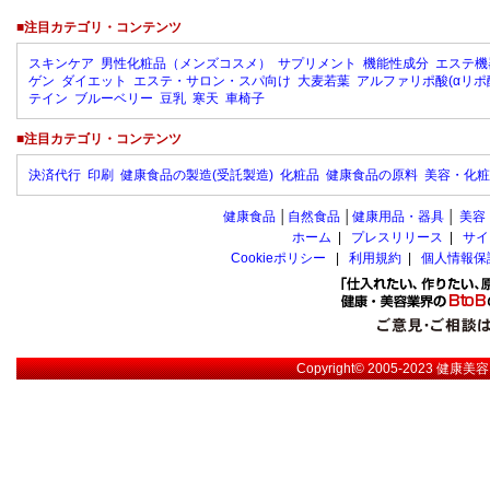
■注目カテゴリ・コンテンツ
スキンケア
男性化粧品（メンズコスメ）
サプリメント
機能性成分
エステ機
ゲン
ダイエット
エステ・サロン・スパ向け
大麦若葉
アルファリポ酸(αリポ
テイン
ブルーベリー
豆乳
寒天
車椅子
■注目カテゴリ・コンテンツ
決済代行
印刷
健康食品の製造(受託製造)
化粧品
健康食品の原料
美容・化粧
健康食品
│
自然食品
│
健康用品・器具
│
美容
ホーム
|
プレスリリース
|
サイ
Cookieポリシー
|
利用規約
|
個人情報保
Copyright© 2005-2023
健康美容