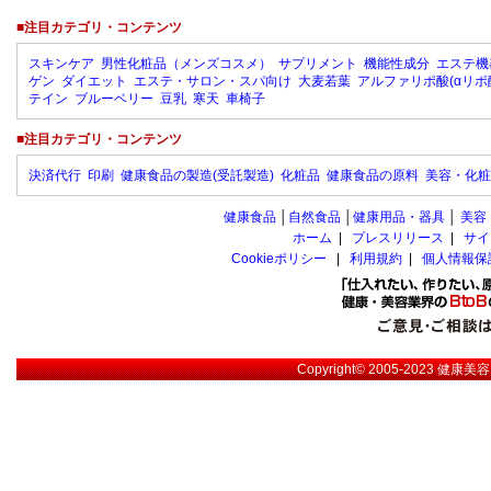
■注目カテゴリ・コンテンツ
スキンケア
男性化粧品（メンズコスメ）
サプリメント
機能性成分
エステ機
ゲン
ダイエット
エステ・サロン・スパ向け
大麦若葉
アルファリポ酸(αリポ
テイン
ブルーベリー
豆乳
寒天
車椅子
■注目カテゴリ・コンテンツ
決済代行
印刷
健康食品の製造(受託製造)
化粧品
健康食品の原料
美容・化粧
健康食品
│
自然食品
│
健康用品・器具
│
美容
ホーム
|
プレスリリース
|
サイ
Cookieポリシー
|
利用規約
|
個人情報保
Copyright© 2005-2023
健康美容