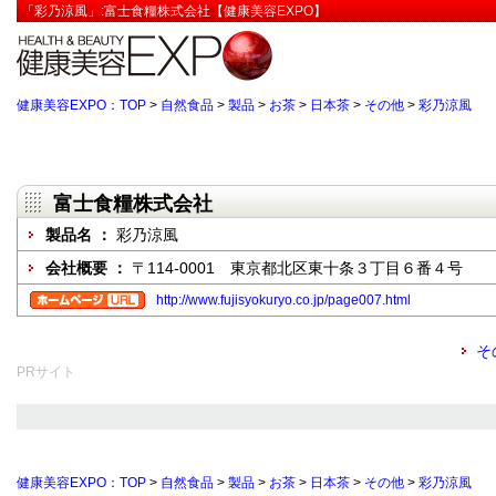
「彩乃涼風」:富士食糧株式会社【健康美容EXPO】
健康美容EXPO：TOP
>
自然食品
>
製品
>
お茶
>
日本茶
>
その他
>
彩乃涼風
富士食糧株式会社
製品名 ：
彩乃涼風
会社概要 ：
〒114-0001 東京都北区東十条３丁目６番４号
http://www.fujisyokuryo.co.jp/page007.html
そ
PRサイト
健康美容EXPO：TOP
>
自然食品
>
製品
>
お茶
>
日本茶
>
その他
>
彩乃涼風