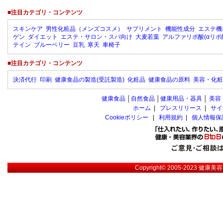
■注目カテゴリ・コンテンツ
スキンケア
男性化粧品（メンズコスメ）
サプリメント
機能性成分
エステ機
ゲン
ダイエット
エステ・サロン・スパ向け
大麦若葉
アルファリポ酸(αリポ
テイン
ブルーベリー
豆乳
寒天
車椅子
■注目カテゴリ・コンテンツ
決済代行
印刷
健康食品の製造(受託製造)
化粧品
健康食品の原料
美容・化粧
健康食品
│
自然食品
│
健康用品・器具
│
美容
ホーム
|
プレスリリース
|
サイ
Cookieポリシー
|
利用規約
|
個人情報保
Copyright© 2005-2023
健康美容