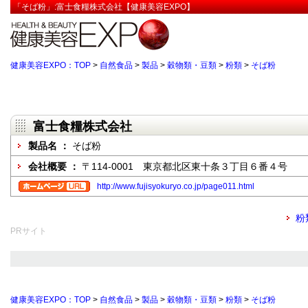
「そば粉」:富士食糧株式会社【健康美容EXPO】
健康美容EXPO：TOP
>
自然食品
>
製品
>
穀物類・豆類
>
粉類
>
そば粉
富士食糧株式会社
製品名 ：
そば粉
会社概要 ：
〒114-0001 東京都北区東十条３丁目６番４号
http://www.fujisyokuryo.co.jp/page011.html
粉
PRサイト
健康美容EXPO：TOP
>
自然食品
>
製品
>
穀物類・豆類
>
粉類
>
そば粉