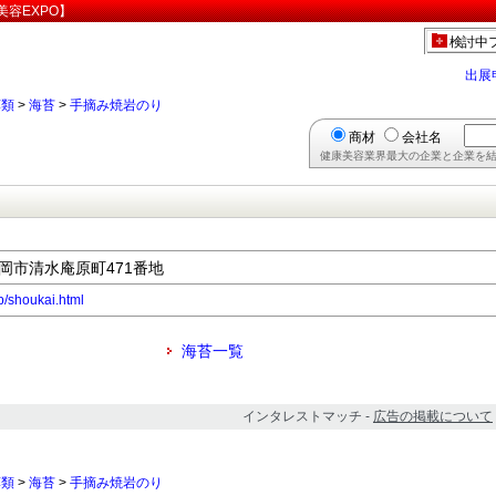
容EXPO】
検討中
出展
藻類
>
海苔
>
手摘み焼岩のり
商材
会社名
健康美容業界最大の企業と企業を結
県静岡市清水庵原町471番地
jp/shoukai.html
海苔一覧
インタレストマッチ -
広告の掲載について
藻類
>
海苔
>
手摘み焼岩のり