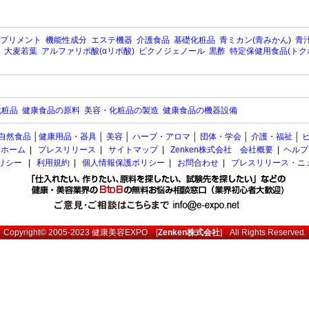
プリメント
機能性成分
エステ機器
介護食品
基礎化粧品
青ミカン(青みかん)
青汁
大麦若葉
アルファリポ酸(αリポ酸)
ピクノジェノール
黒酢
特定保健用食品(トク
化粧品
健康食品の原料
美容・化粧品の製造
健康食品の機器設備
自然食品
│
健康用品・器具
│
美容
│
ハーブ・アロマ
│
団体・学会
│
介護・福祉
│
ホーム
|
プレスリリース
|
サイトマップ
|
Zenken株式会社 会社概要
|
ヘルプ
ポリシー
|
利用規約
|
個人情報保護ポリシー
|
お問合わせ
|
プレスリリース・ニ
Copyright© 2005-2023
健康美容EXPO
[
Zenken株式会社
] All Rights Reserved.