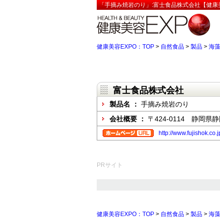
「手摘み焼岩のり」:富士食品株式会社【健康美
健康美容EXPO：TOP
>
自然食品
>
製品
>
海
富士食品株式会社
製品名 ：
手摘み焼岩のり
会社概要 ：
〒424-0114 静岡
http://www.fujishok.co.
PRサイト
健康美容EXPO：TOP
>
自然食品
>
製品
>
海