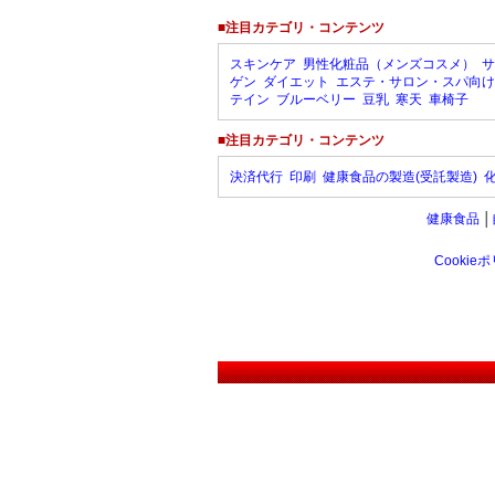
■注目カテゴリ・コンテンツ
スキンケア
男性化粧品（メンズコスメ）
サ
ゲン
ダイエット
エステ・サロン・スパ向け
テイン
ブルーベリー
豆乳
寒天
車椅子
■注目カテゴリ・コンテンツ
決済代行
印刷
健康食品の製造(受託製造)
健康食品
│
Cookie