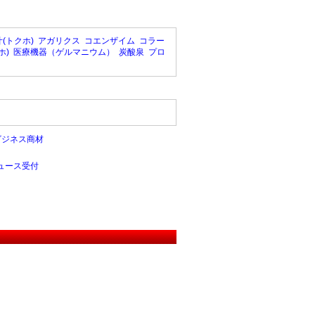
(トクホ)
アガリクス
コエンザイム
コラー
ホ)
医療機器（ゲルマニウム）
炭酸泉
プロ
ビジネス商材
ュース受付