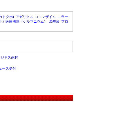
(トクホ)
アガリクス
コエンザイム
コラー
ホ)
医療機器（ゲルマニウム）
炭酸泉
プロ
ビジネス商材
ュース受付