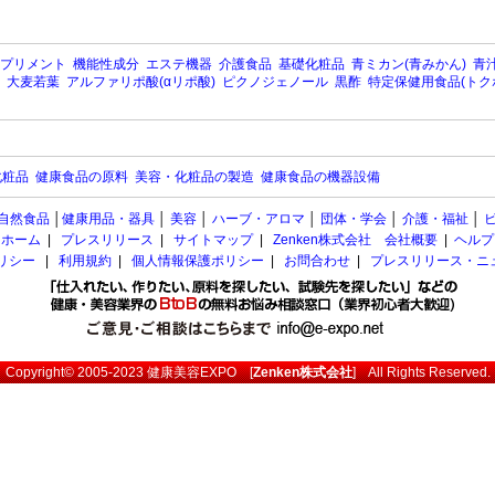
プリメント
機能性成分
エステ機器
介護食品
基礎化粧品
青ミカン(青みかん)
青汁
大麦若葉
アルファリポ酸(αリポ酸)
ピクノジェノール
黒酢
特定保健用食品(トク
化粧品
健康食品の原料
美容・化粧品の製造
健康食品の機器設備
自然食品
│
健康用品・器具
│
美容
│
ハーブ・アロマ
│
団体・学会
│
介護・福祉
│
ホーム
|
プレスリリース
|
サイトマップ
|
Zenken株式会社 会社概要
|
ヘルプ
ポリシー
|
利用規約
|
個人情報保護ポリシー
|
お問合わせ
|
プレスリリース・ニ
Copyright© 2005-2023
健康美容EXPO
[
Zenken株式会社
] All Rights Reserved.