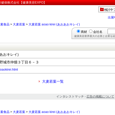
」:福青健保株式会社【健康美容EXPO】
検討中
出展
緑素食品
>
大麦若葉
>
大麦若葉 aoao kirei (あおあおキレイ)
商材
会社名
健康美容業界最大の企業と企業を結
あおあおキレイ)
県大野城市仲畑３丁目６－３
oaokirei.html
大麦若葉一覧
インタレストマッチ -
広告の掲載について
緑素食品
>
大麦若葉
>
大麦若葉 aoao kirei (あおあおキレイ)