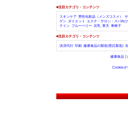
■注目カテゴリ・コンテンツ
スキンケア
男性化粧品（メンズコスメ）
サ
ゲン
ダイエット
エステ・サロン・スパ向け
テイン
ブルーベリー
豆乳
寒天
車椅子
■注目カテゴリ・コンテンツ
決済代行
印刷
健康食品の製造(受託製造)
健康食品
│
Cookie