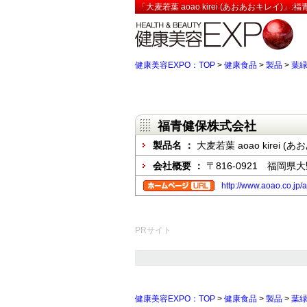
「大麦若葉 aoao kirei (あおあおキレイ)
健康美容EXPO：TOP
>
健康食品
>
製品
>
葉
福青健保株式会社
製品名 ：
大麦若葉 aoao kirei (
会社概要 ：
〒816-0921 福岡
http://www.aoao.co.jp/a
PRサイト
健康美容EXPO：TOP
>
健康食品
>
製品
>
葉