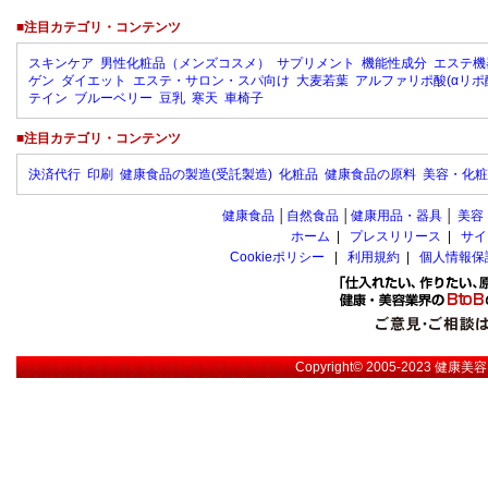
■注目カテゴリ・コンテンツ
スキンケア
男性化粧品（メンズコスメ）
サプリメント
機能性成分
エステ機
ゲン
ダイエット
エステ・サロン・スパ向け
大麦若葉
アルファリポ酸(αリポ
テイン
ブルーベリー
豆乳
寒天
車椅子
■注目カテゴリ・コンテンツ
決済代行
印刷
健康食品の製造(受託製造)
化粧品
健康食品の原料
美容・化粧
健康食品
│
自然食品
│
健康用品・器具
│
美容
ホーム
|
プレスリリース
|
サイ
Cookieポリシー
|
利用規約
|
個人情報保
Copyright© 2005-2023
健康美容