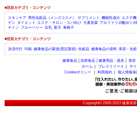
■注目カテゴリ・コンテンツ
スキンケア
男性化粧品（メンズコスメ）
サプリメント
機能性成分
エステ機
ゲン
ダイエット
エステ・サロン・スパ向け
大麦若葉
アルファリポ酸(αリポ
テイン
ブルーベリー
豆乳
寒天
車椅子
■注目カテゴリ・コンテンツ
決済代行
印刷
健康食品の製造(受託製造)
化粧品
健康食品の原料
美容・化粧
健康食品
│
自然食品
│
健康用品・器具
│
美容
ホーム
|
プレスリリース
|
サイ
Cookieポリシー
|
利用規約
|
個人情報保
Copyright© 2005-2023
健康美容