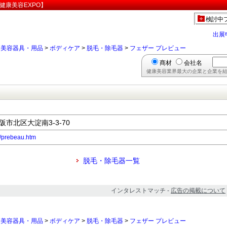
健康美容EXPO】
検討中
出展
>
美容器具・用品
>
ボディケア
>
脱毛・除毛器
>
フェザー プレビュー
商材
会社名
健康美容業界最大の企業と企業を結
大阪市北区大淀南3-3-70
jp/prebeau.htm
脱毛・除毛器一覧
インタレストマッチ -
広告の掲載について
>
美容器具・用品
>
ボディケア
>
脱毛・除毛器
>
フェザー プレビュー