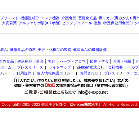
プリメント
機能性成分
エステ機器
介護食品
基礎化粧品
青ミカン(青みかん)
青汁
大麦若葉
アルファリポ酸(αリポ酸)
ピクノジェノール
黒酢
特定保健用食品(トク
化粧品
健康食品の原料
美容・化粧品の製造
健康食品の機器設備
自然食品
│
健康用品・器具
│
美容
│
ハーブ・アロマ
│
団体・学会
│
介護・福祉
│
ホーム
|
プレスリリース
|
サイトマップ
|
Zenken株式会社 会社概要
|
ヘルプ
ポリシー
|
利用規約
|
個人情報保護ポリシー
|
お問合わせ
|
プレスリリース・ニ
Copyright© 2005-2023
健康美容EXPO
[
Zenken株式会社
] All Rights Reserved.