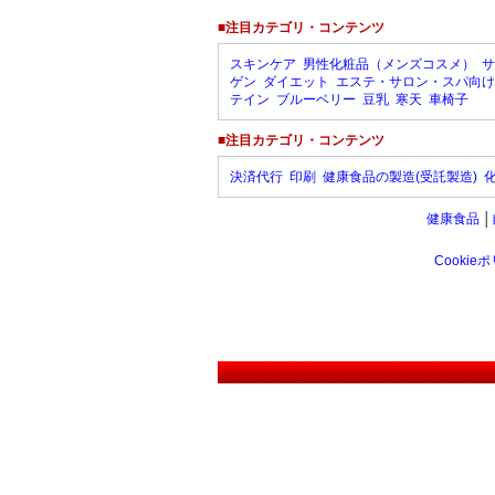
■注目カテゴリ・コンテンツ
スキンケア
男性化粧品（メンズコスメ）
サ
ゲン
ダイエット
エステ・サロン・スパ向け
テイン
ブルーベリー
豆乳
寒天
車椅子
■注目カテゴリ・コンテンツ
決済代行
印刷
健康食品の製造(受託製造)
健康食品
│
Cookie