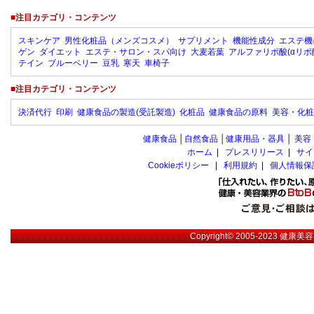
■注目カテゴリ・コンテンツ
スキンケア
男性化粧品（メンズコスメ）
サプリメント
機能性成分
エステ機
ゲン
ダイエット
エステ・サロン・スパ向け
大麦若葉
アルファリポ酸(αリポ
テイン
ブルーベリー
豆乳
寒天
車椅子
■注目カテゴリ・コンテンツ
決済代行
印刷
健康食品の製造(受託製造)
化粧品
健康食品の原料
美容・化粧
健康食品
│
自然食品
│
健康用品・器具
│
美容
ホーム
|
プレスリリース
|
サイ
Cookieポリシー
|
利用規約
|
個人情報保
Copyright© 2005-2023
健康美容