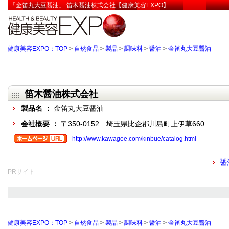
「金笛丸大豆醤油」:笛木醤油株式会社【健康美容EXPO】
健康美容EXPO：TOP
>
自然食品
>
製品
>
調味料
>
醤油
>
金笛丸大豆醤油
笛木醤油株式会社
製品名 ：
金笛丸大豆醤油
会社概要 ：
〒350-0152 埼玉県比企郡川島町上伊草660
http://www.kawagoe.com/kinbue/catalog.html
醤
PRサイト
健康美容EXPO：TOP
>
自然食品
>
製品
>
調味料
>
醤油
>
金笛丸大豆醤油