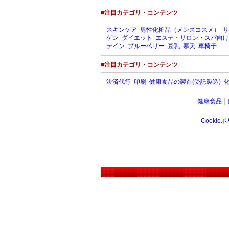
■注目カテゴリ・コンテンツ
スキンケア
男性化粧品（メンズコスメ）
サ
ゲン
ダイエット
エステ・サロン・スパ向け
テイン
ブルーベリー
豆乳
寒天
車椅子
■注目カテゴリ・コンテンツ
決済代行
印刷
健康食品の製造(受託製造)
健康食品
│
Cookie