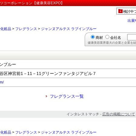
ツコーポレーション【健康美容EXPO】
検討中
出展
>
化粧品
>
フレグランス
>
ジャンヌアルテス ラブインブルー
商材
会社名
健康美容業界最大の企業と企業を結
ンブルー
都渋谷区神宮前1－11－11グリーンファンタジアビル７
om/
フレグランス一覧
インタレストマッチ -
広告の掲載について
>
化粧品
>
フレグランス
>
ジャンヌアルテス ラブインブルー