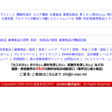
プリメント
機能性成分
エステ機器
介護食品
基礎化粧品
青ミカン(青みかん)
青汁
大麦若葉
アルファリポ酸(αリポ酸)
ピクノジェノール
黒酢
特定保健用食品(トク
化粧品
健康食品の原料
美容・化粧品の製造
健康食品の機器設備
自然食品
│
健康用品・器具
│
美容
│
ハーブ・アロマ
│
団体・学会
│
介護・福祉
│
ホーム
|
プレスリリース
|
サイトマップ
|
Zenken株式会社 会社概要
|
ヘルプ
ポリシー
|
利用規約
|
個人情報保護ポリシー
|
お問合わせ
|
プレスリリース・ニ
Copyright© 2005-2023
健康美容EXPO
[
Zenken株式会社
] All Rights Reserved.