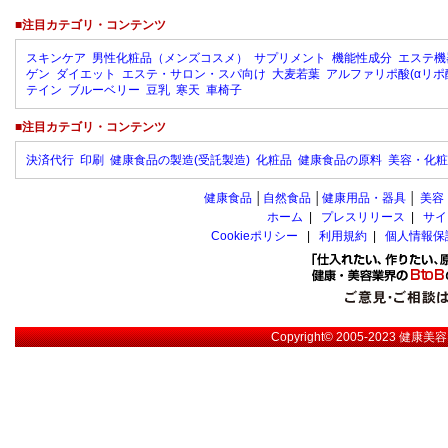
■注目カテゴリ・コンテンツ
スキンケア
男性化粧品（メンズコスメ）
サプリメント
機能性成分
エステ機
ゲン
ダイエット
エステ・サロン・スパ向け
大麦若葉
アルファリポ酸(αリポ
テイン
ブルーベリー
豆乳
寒天
車椅子
■注目カテゴリ・コンテンツ
決済代行
印刷
健康食品の製造(受託製造)
化粧品
健康食品の原料
美容・化粧
健康食品
│
自然食品
│
健康用品・器具
│
美容
ホーム
|
プレスリリース
|
サイ
Cookieポリシー
|
利用規約
|
個人情報保
Copyright© 2005-2023
健康美容