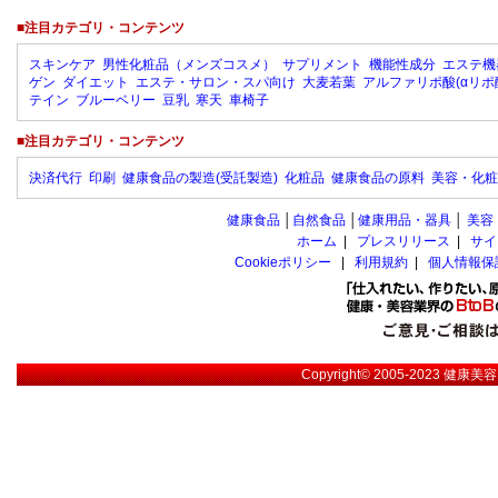
■注目カテゴリ・コンテンツ
スキンケア
男性化粧品（メンズコスメ）
サプリメント
機能性成分
エステ機
ゲン
ダイエット
エステ・サロン・スパ向け
大麦若葉
アルファリポ酸(αリポ
テイン
ブルーベリー
豆乳
寒天
車椅子
■注目カテゴリ・コンテンツ
決済代行
印刷
健康食品の製造(受託製造)
化粧品
健康食品の原料
美容・化粧
健康食品
│
自然食品
│
健康用品・器具
│
美容
ホーム
|
プレスリリース
|
サイ
Cookieポリシー
|
利用規約
|
個人情報保
Copyright© 2005-2023
健康美容