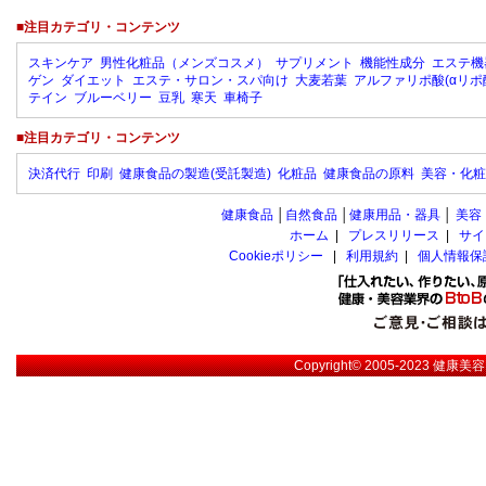
■注目カテゴリ・コンテンツ
スキンケア
男性化粧品（メンズコスメ）
サプリメント
機能性成分
エステ機
ゲン
ダイエット
エステ・サロン・スパ向け
大麦若葉
アルファリポ酸(αリポ
テイン
ブルーベリー
豆乳
寒天
車椅子
■注目カテゴリ・コンテンツ
決済代行
印刷
健康食品の製造(受託製造)
化粧品
健康食品の原料
美容・化粧
健康食品
│
自然食品
│
健康用品・器具
│
美容
ホーム
|
プレスリリース
|
サイ
Cookieポリシー
|
利用規約
|
個人情報保
Copyright© 2005-2023
健康美容