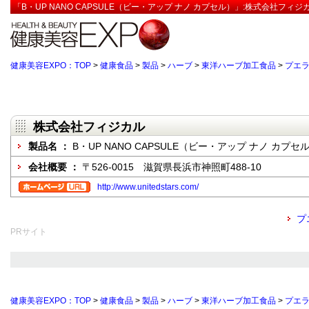
「B・UP NANO CAPSULE（ビー・アップ ナノ カプセル）」:株式会社フィ
健康美容EXPO：TOP
>
健康食品
>
製品
>
ハーブ
>
東洋ハーブ加工食品
>
プエ
株式会社フィジカル
製品名 ：
B・UP NANO CAPSULE（ビー・アップ ナノ カプセ
会社概要 ：
〒526-0015 滋賀県長浜市神照町488-10
http://www.unitedstars.com/
プ
PRサイト
健康美容EXPO：TOP
>
健康食品
>
製品
>
ハーブ
>
東洋ハーブ加工食品
>
プエ