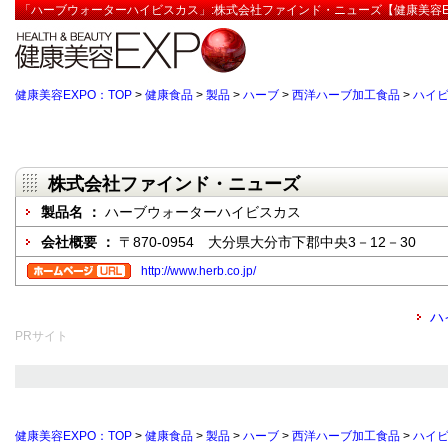
「ハーブウォーターハイビスカス」:株式会社ファインド・ニューズ【健康美容E
健康美容EXPO：TOP
>
健康食品
>
製品
>
ハーブ
>
西洋ハーブ加工食品
>
ハイ
株式会社ファインド・ニューズ
製品名 ：
ハーブウォーターハイビスカス
会社概要 ：
〒870-0954 大分県大分市下郡中央3－12－30
http://www.herb.co.jp/
ハ
PRサイト
健康美容EXPO：TOP
>
健康食品
>
製品
>
ハーブ
>
西洋ハーブ加工食品
>
ハイ