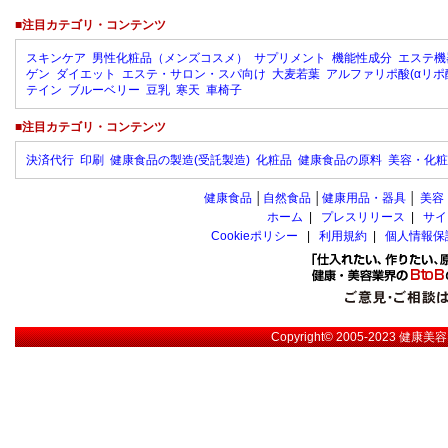
■注目カテゴリ・コンテンツ
スキンケア
男性化粧品（メンズコスメ）
サプリメント
機能性成分
エステ機
ゲン
ダイエット
エステ・サロン・スパ向け
大麦若葉
アルファリポ酸(αリポ
テイン
ブルーベリー
豆乳
寒天
車椅子
■注目カテゴリ・コンテンツ
決済代行
印刷
健康食品の製造(受託製造)
化粧品
健康食品の原料
美容・化粧
健康食品
│
自然食品
│
健康用品・器具
│
美容
ホーム
|
プレスリリース
|
サイ
Cookieポリシー
|
利用規約
|
個人情報保
Copyright© 2005-2023
健康美容