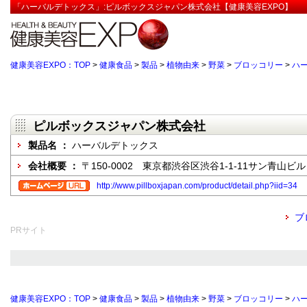
「ハーバルデトックス」:ピルボックスジャパン株式会社【健康美容EXPO】
健康美容EXPO：TOP
>
健康食品
>
製品
>
植物由来
>
野菜
>
ブロッコリー
>
ハ
ピルボックスジャパン株式会社
製品名 ：
ハーバルデトックス
会社概要 ：
〒150-0002 東京都渋谷区渋谷1-1-11サン青山ビル
http://www.pillboxjapan.com/product/detail.php?iid=34
ブ
PRサイト
健康美容EXPO：TOP
>
健康食品
>
製品
>
植物由来
>
野菜
>
ブロッコリー
>
ハ