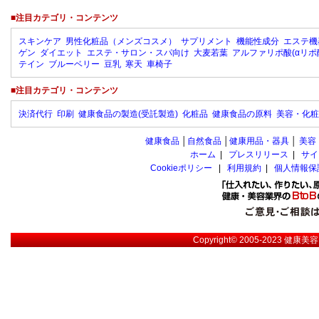
■注目カテゴリ・コンテンツ
スキンケア
男性化粧品（メンズコスメ）
サプリメント
機能性成分
エステ機
ゲン
ダイエット
エステ・サロン・スパ向け
大麦若葉
アルファリポ酸(αリポ
テイン
ブルーベリー
豆乳
寒天
車椅子
■注目カテゴリ・コンテンツ
決済代行
印刷
健康食品の製造(受託製造)
化粧品
健康食品の原料
美容・化粧
健康食品
│
自然食品
│
健康用品・器具
│
美容
ホーム
|
プレスリリース
|
サイ
Cookieポリシー
|
利用規約
|
個人情報保
Copyright© 2005-2023
健康美容